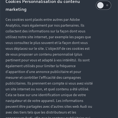
Cookies Personnalisation du contenu
Service Après-vente
marketing
Fermé
,
Ouvre à
lundi 08:00
Ces cookies sont placés entre autres par Adobe
Analytics, mais également par nos partenaires. Ils
collectent des informations sur la façon dont vous
utilisez notre site internet, par exemple les pages que
Retour en haut
vous consultez le plus souvent et la façon dont vous
vous déplacez sur le site. L'objectif de ces cookies est
Accès rapides
de vous proposer un contenu personnalisé (plus
pertinent pour vous et adapté à vos intérêts). Ils sont
également utilisés pour limiter la fréquence
Modèles
Quelle Audi me correspond ?
d'apparition d'une annonce publicitaire et pour
mesurer et contrôler l'efficacité des campagnes
Tous les modèles
Achat et location
publicitaires. Ils prennent en compte si vous avez visité
un site internet ou non, et quel contenu a été utilisé.
Recherche de véhicules neufs
Électrique
Cela se base sur une identification unique de votre
Pour les professionnels
navigateur et de votre appareil. Les informations
Véhicules d'occasion disponibles
Hybride rechargeable
Offres du moment
peuvent être partagées avec d'autres sites web Audi ou
Offres pour les professionnels
Citadine
Votre Audi
avec des tiers tels que les distributeurs et les
Configurer mon Audi
annonceurs Audi, afin que le contenu publicitaire qui