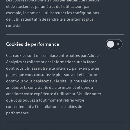
et de stocker les paramètres de l'utilisateur (par
Partenaire Audi
Partenaire Audi Service
e-tron
exemple, le nom de l'utilisateur et les configurations
de l'utilisateur) afin de rendre le site internet plus
convivial.
39 RUE DE LA VARENNE
94100 ST MAUR DES FOSSES / CRETEIL
Cookies de performance
01 45 11 12 00
Ces cookies sont mis en place entre autres par Adobe
Analytics et collectent des informations sur la façon
Télécharger la fiche de contact
dont vous utilisez notre site internet, par exemple les
pages que vous consultez le plus souvent et la façon
dont vous vous déplacez sur le site. Ils nous aident à
améliorer la convivialité du site internet et donc à
Horaires d'ouverture
améliorer votre expérience d'utilisateur. Veuillez noter
que vous pouvez à tout moment retirer votre
consentement à l'installation de cookies de
performance.
Service Commercial
Fermé
,
Ouvre à
samedi 09:00